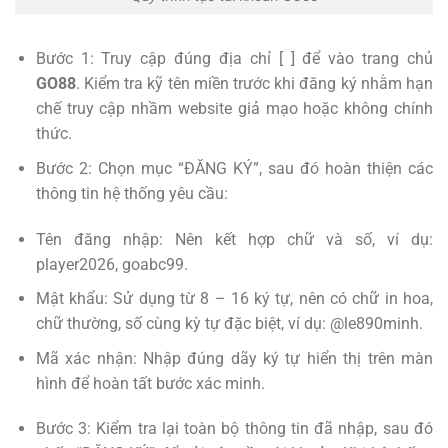
Bước 1: Truy cập đúng địa chỉ [ ] để vào trang chủ
GO88
. Kiểm tra kỹ tên miền trước khi đăng ký nhằm hạn
chế truy cập nhầm website giả mạo hoặc không chính
thức.
Bước 2: Chọn mục “ĐĂNG KÝ”, sau đó hoàn thiện các
thông tin hệ thống yêu cầu:
Tên đăng nhập: Nên kết hợp chữ và số, ví dụ:
player2026, goabc99.
Mật khẩu: Sử dụng từ 8 – 16 ký tự, nên có chữ in hoa,
chữ thường, số cùng kỳ tự đặc biệt, ví dụ: @le890minh.
Mã xác nhận: Nhập đúng dãy ký tự hiển thị trên màn
hình để hoàn tất bước xác minh.
Bước 3: Kiểm tra lại toàn bộ thông tin đã nhập, sau đó