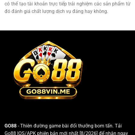
có thể tạo tài khoản trực tiếp trải nghiệm các sản phẩm từ
đó đánh giá chất lượng dịch vụ đáng hay không.
GO88
- Thiên đường game bài đổi thưởng bom tấn. Tải
Go88 IOS/APK phiên bản mới nhất [8/2026] để nhận ngay