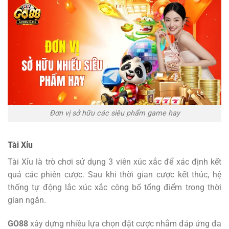
Đơn vị sở hữu các siêu phẩm game hay
Tài Xỉu
Tài Xỉu là trò chơi sử dụng 3 viên xúc xắc để xác định kết
quả các phiên cược. Sau khi thời gian cược kết thúc, hệ
thống tự động lắc xúc xắc công bố tổng điểm trong thời
gian ngắn.
GO88
xây dựng nhiều lựa chọn đặt cược nhằm đáp ứng đa