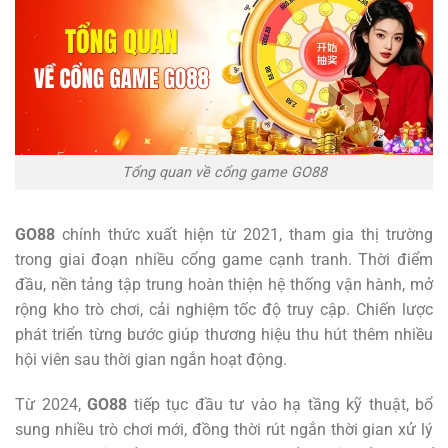
Tổng quan về cổng game GO88
GO88
chính thức xuất hiện từ 2021, tham gia thị trường
trong giai đoạn nhiều cổng game cạnh tranh. Thời điểm
đầu, nền tảng tập trung hoàn thiện hệ thống vận hành, mở
rộng kho trò chơi, cải nghiệm tốc độ truy cập. Chiến lược
phát triển từng bước giúp thương hiệu thu hút thêm nhiều
hội viên sau thời gian ngắn hoạt động.
Từ 2024,
GO88
tiếp tục đầu tư vào hạ tầng kỹ thuật, bổ
sung nhiều trò chơi mới, đồng thời rút ngắn thời gian xử lý