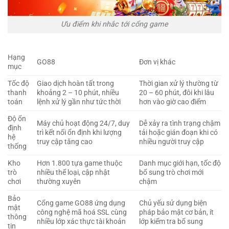
Ưu điểm khi nhắc tới cổng game
Hạng
GO88
Đơn vị khác
mục
Tốc độ
Giao dịch hoàn tất trong
Thời gian xử lý thường từ
thanh
khoảng 2 – 10 phút, nhiều
20 – 60 phút, đôi khi lâu
toán
lệnh xử lý gần như tức thời
hơn vào giờ cao điểm
Độ ổn
Máy chủ hoạt động 24/7, duy
Dễ xảy ra tình trạng chậm
định
trì kết nối ổn định khi lượng
tải hoặc gián đoạn khi có
hệ
truy cập tăng cao
nhiều người truy cập
thống
Kho
Hơn 1.800 tựa game thuộc
Danh mục giới hạn, tốc độ
trò
nhiều thể loại, cập nhật
bổ sung trò chơi mới
chơi
thường xuyên
chậm
Bảo
Cổng game GO88 ứng dụng
Chủ yếu sử dụng biện
mật
công nghệ mã hoá SSL cùng
pháp bảo mật cơ bản, ít
thông
nhiều lớp xác thực tài khoản
lớp kiểm tra bổ sung
tin