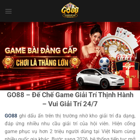
Bỏ
qua
nội
dung
GO88 – Đế Chế Game Giải Trí Thịnh Hành
– Vui Giải Trí 24/7
GO88
ghi dấu ấn trên thị trường nhờ kho giải trí đa dạng,
đáp ứng nhiều nhu cầu giải trí của hội viên. Hiện cổng
game phục vụ hơn 2 triệu người dùng tại Việt Nam cùng
nhiều quốc gia khác. Bước sang 2026, hệ thống tiếp tục mở